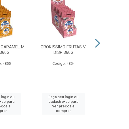
 CARAMEL M
CROKISSIMO FRUTAS V.
NISSIN LA
 360G
DISP 360G
SUINO TQ 
: 4855
Código: 4854
Código
 login ou
Faça seu login ou
Faça seu 
-se para
cadastre-se para
cadastre
eços e
ver preços e
ver pr
prar
comprar
comp