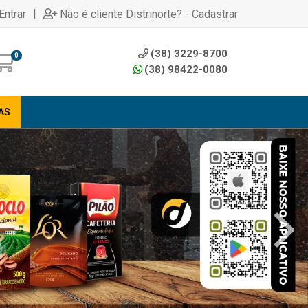
|
Entrar
Não é cliente Distrinorte? - Cadastrar
(38) 3229-8700
0
(38) 98422-0080
AS