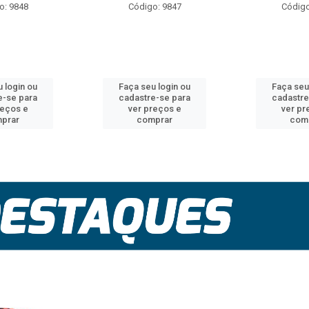
o: 9848
Código: 9847
Código
 login ou
Faça seu login ou
Faça seu
e-se para
cadastre-se para
cadastre
reços e
ver preços e
ver pr
prar
comprar
com