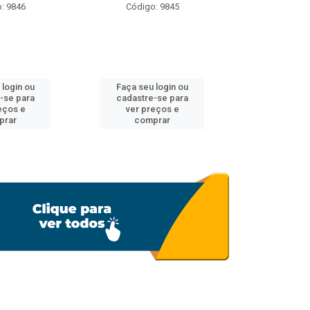
: 9846
Código: 9845
Código
 login ou
Faça seu login ou
Faça seu 
-se para
cadastre-se para
cadastre
eços e
ver preços e
ver pr
prar
comprar
comp