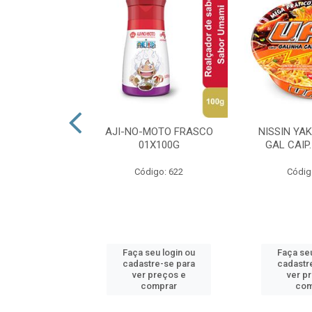
LE PLUT BABA
AJI-NO-MOTO FRASCO
NISSIN YA
 01X180G
01X100G
GAL CAIP
o: 6917
Código: 622
Códig
u login ou
Faça seu login ou
Faça seu
e-se para
cadastre-se para
cadastr
reços e
ver preços e
ver p
mprar
comprar
com