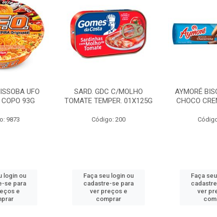
KISSOBA UFO
SARD. GDC C/MOLHO
AYMORÉ BIS
. COPO 93G
TOMATE TEMPER. 01X125G
CHOCO CRE
o: 9873
Código: 200
Código
 login ou
Faça seu login ou
Faça seu
e-se para
cadastre-se para
cadastre
reços e
ver preços e
ver pr
prar
comprar
com