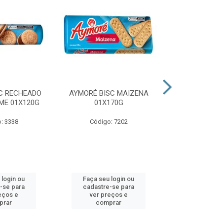
C RECHEADO
AYMORÉ BISC MAIZENA
AYMORÉ DA
ME 01X120G
01X170G
SHAKE
: 3338
Código: 7202
Código
 login ou
Faça seu login ou
Faça seu 
-se para
cadastre-se para
cadastre
eços e
ver preços e
ver pr
prar
comprar
comp