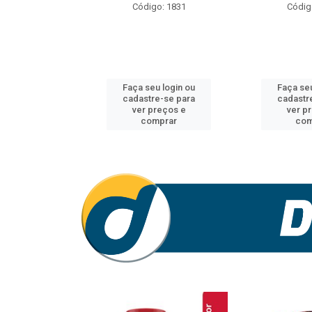
o: 1770
Código: 1831
Códig
u login ou
Faça seu login ou
Faça seu
e-se para
cadastre-se para
cadastr
reços e
ver preços e
ver p
mprar
comprar
com