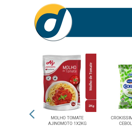
E DE CARNE
MOLHO TOMATE
CROKISSI
O 01X1,1 KG
AJINOMOTO 1X2KG
CEBOL