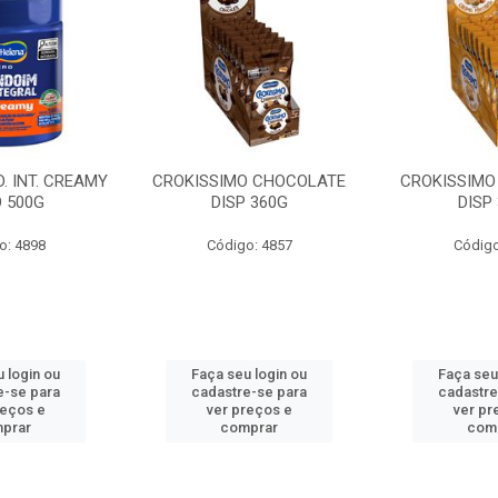
. INT. CREAMY
CROKISSIMO CHOCOLATE
CROKISSIMO
 500G
DISP 360G
DISP
o: 4898
Código: 4857
Código
 login ou
Faça seu login ou
Faça seu
e-se para
cadastre-se para
cadastre
reços e
ver preços e
ver pr
prar
comprar
com