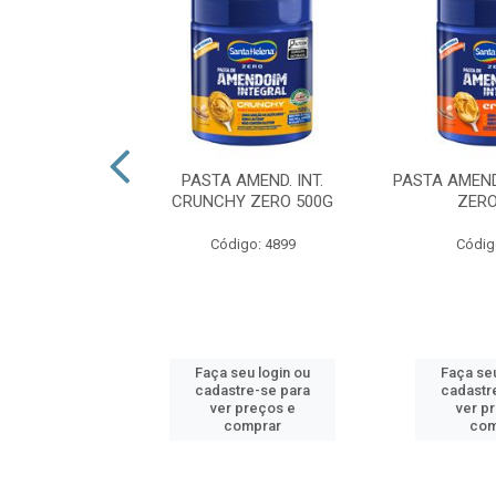
UL 360 GELAT
PASTA AMEND. INT.
PASTA AMEND
MOR 732G
CRUNCHY ZERO 500G
ZERO
o: 4936
Código: 4899
Códig
u login ou
Faça seu login ou
Faça seu
e-se para
cadastre-se para
cadastr
reços e
ver preços e
ver p
mprar
comprar
com