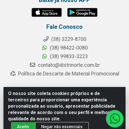
Baixe já nosso APP
Fale Conosco
(38) 3229-8700
(38) 98422-0080
(38) 99833-3223
contato@distrinorte.com.br
Política de Descarte de Material Promocional
O nosso site coleta cookies próprios e de
Distrinorte Distribuidora de Alimentos - Avenida Pedro
terceiros para proporcionar uma experiência
Chaves dos Santos, 253 - Distrito Industrial, Montes
personalizada ao usuário, apresentar publicidade
Claros/MG - CEP 39.404-000 - CNPJ 04.433.117/0001-10
relevante de acordo com o seu perfil e melhorar a
qualidade do nosso site.
Aceito
Negar não essenciais