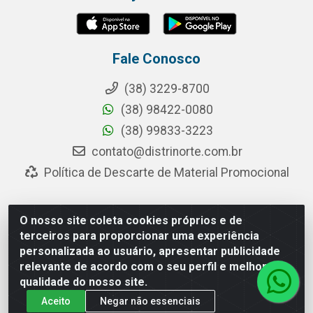
Fale Conosco
(38) 3229-8700
(38) 98422-0080
(38) 99833-3223
contato@distrinorte.com.br
Política de Descarte de Material Promocional
O nosso site coleta cookies próprios e de
Distrinorte Distribuidora de Alimentos - Avenida Pedro
terceiros para proporcionar uma experiência
Chaves dos Santos, 253 - Distrito Industrial, Montes
personalizada ao usuário, apresentar publicidade
Claros/MG - CEP 39.404-000 - CNPJ 04.433.117/0001-10
relevante de acordo com o seu perfil e melhorar a
qualidade do nosso site.
Aceito
Negar não essenciais