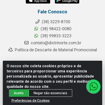
Fale Conosco
(38) 3229-8700
(38) 98422-0080
(38) 99833-3223
contato@distrinorte.com.br
Política de Descarte de Material Promocional
O nosso site coleta cookies próprios e de
Distrinorte Distribuidora de Alimentos - Avenida Pedro
terceiros para proporcionar uma experiência
Chaves dos Santos, 253 - Distrito Industrial, Montes
personalizada ao usuário, apresentar publicidade
Claros/MG - CEP 39.404-000 - CNPJ 04.433.117/0001-10
relevante de acordo com o seu perfil e melhorar a
qualidade do nosso site.
Aceito
Negar não essenciais
Preferências de Cookies