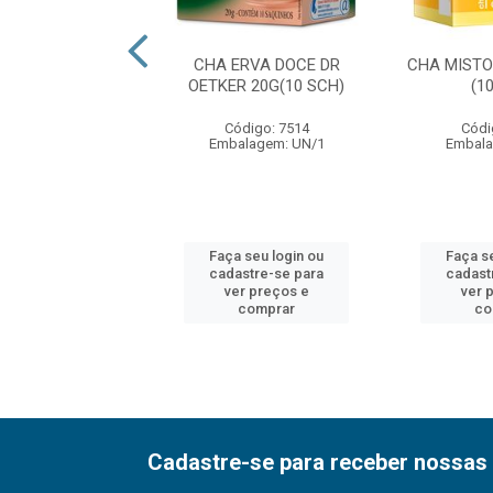
E TOSTADO 22,5G
CHA ERVA DOCE DR
CHA MISTO
H) DR OETKER
OETKER 20G(10 SCH)
(1
ódigo: 7825
Código: 7514
Códi
alagem: UN/1
Embalagem: UN/1
Embala
 seu login ou
Faça seu login ou
Faça s
astre-se para
cadastre-se para
cadast
er preços e
ver preços e
ver 
comprar
comprar
co
Cadastre-se para receber nossas 