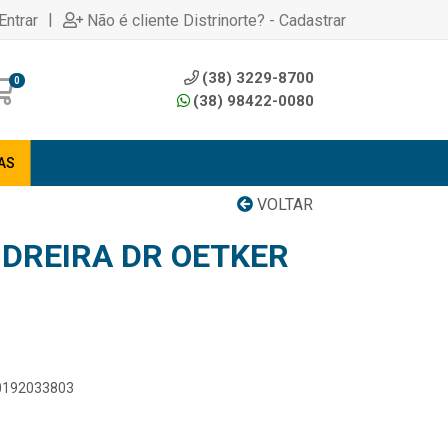
|
Entrar
Não é cliente Distrinorte? - Cadastrar
(38) 3229-8700
0
(38) 98422-0080
AS
VOLTAR
IDREIRA DR OETKER
00192033803