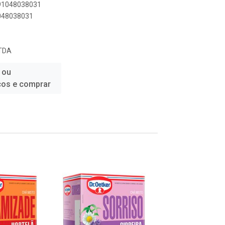
891048038031
1048038031
LTDA
 ou
ços e comprar