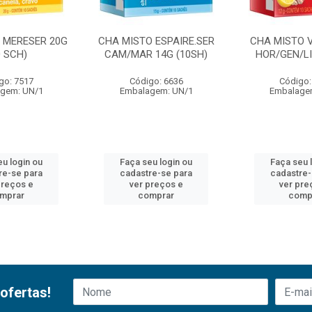
 MERESER 20G
CHA MISTO ESPAIRE.SER
CHA MISTO V
0 SCH)
CAM/MAR 14G (10SH)
HOR/GEN/LI
go: 7517
Código: 6636
Código:
gem: UN/1
Embalagem: UN/1
Embalage
eu login ou
Faça seu login ou
Faça seu 
re-se para
cadastre-se para
cadastre-
preços e
ver preços e
ver pre
mprar
comprar
comp
ofertas!