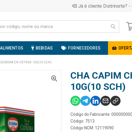
Já é cliente Distrinorte? - 
ALIMENTOS
BEBIDAS
FORNECEDORES
OFERT
CIDREIRA DR OETKER 10G(10 SCH)
CHA CAPIM C
10G(10 SCH)
Código do Fabricante: 0000000
Código: 7513
Código NCM: 12119090