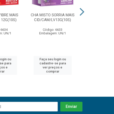
IBRE MAIS
CHA MISTO SORRIA MAIS
CHA MISTO FA
 12G(10S)
CID/CAM/LV13G(10S)
10G (10 S
 6634
Código: 6633
Código: 75
m: UN/1
Embalagem: UN/1
Embalagem: 
login ou
Faça seu login ou
Faça seu log
se para
cadastre-se para
cadastre-se
ços e
ver preços e
ver preços
rar
comprar
compra