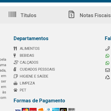
Títulos
Notas Fiscais
Departamentos
Fa
ALIMENTOS
BEBIDAS
pela
CALÇADOS
 uma
CUIDADOS PESSOAIS
ada,
o em
HIGIENE E SAÚDE
 ser
LIMPEZA
a em
PET
o às
 com
Formas de Pagamento