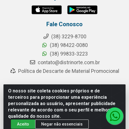
Fale Conosco
(38) 3229-8700
(38) 98422-0080
(38) 99833-3223
contato@distrinorte.com.br
Política de Descarte de Material Promocional
O nosso site coleta cookies próprios e de
Distrinorte Distribuidora de Alimentos - Avenida Pedro
terceiros para proporcionar uma experiência
Chaves dos Santos, 253 - Distrito Industrial, Montes
personalizada ao usuário, apresentar publicidade
Claros/MG - CEP 39.404-000 - CNPJ 04.433.117/0001-10
relevante de acordo com o seu perfil e melhorar a
qualidade do nosso site.
Aceito
Negar não essenciais