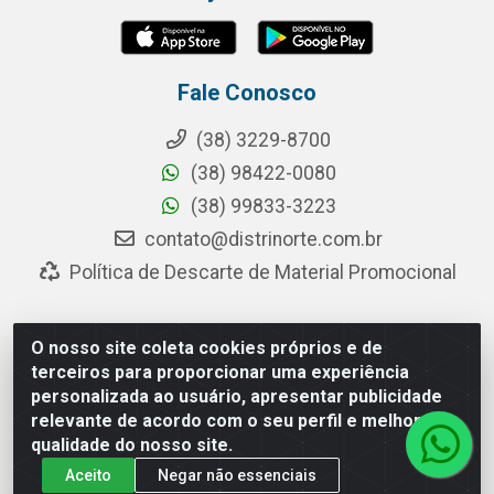
Fale Conosco
(38) 3229-8700
(38) 98422-0080
(38) 99833-3223
contato@distrinorte.com.br
Política de Descarte de Material Promocional
O nosso site coleta cookies próprios e de
Distrinorte Distribuidora de Alimentos - Avenida Pedro
terceiros para proporcionar uma experiência
Chaves dos Santos, 253 - Distrito Industrial, Montes
personalizada ao usuário, apresentar publicidade
Claros/MG - CEP 39.404-000 - CNPJ 04.433.117/0001-10
relevante de acordo com o seu perfil e melhorar a
qualidade do nosso site.
Aceito
Negar não essenciais