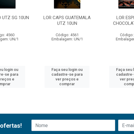
O UTZ SG 10UN
LOR CAPS GUATEMALA
LOR ES
UTZ 10UN
CHOCOLA
go: 4560
Código: 4561
Código:
gem: UN/1
Embalagem: UN/1
Embalage
eu login ou
Faça seu login ou
Faça seu 
re-se para
cadastre-se para
cadastre-
preços e
ver preços e
ver pre
mprar
comprar
comp
ofertas!