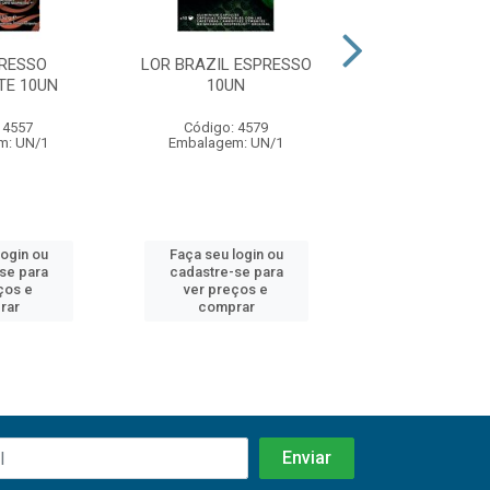
PRESSO
LOR BRAZIL ESPRESSO
LOR CAPS RIS
TE 10UN
10UN
UTZ 10U
 4557
Código: 4579
Código: 45
m: UN/1
Embalagem: UN/1
Embalagem: 
login ou
Faça seu login ou
Faça seu log
se para
cadastre-se para
cadastre-se
ços e
ver preços e
ver preços
rar
comprar
compra