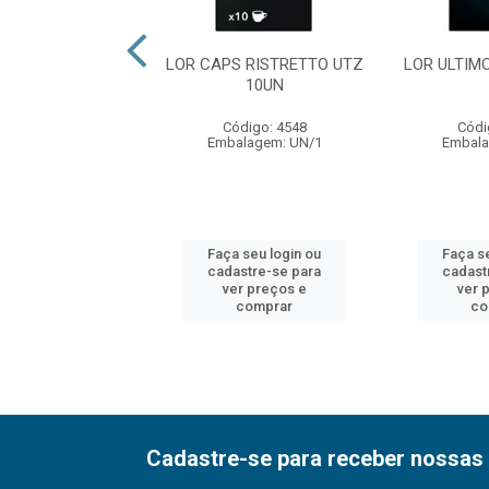
APS PAPUA UTZ
LOR CAPS RISTRETTO UTZ
LOR ULTIM
10UN
10UN
ódigo: 4546
Código: 4548
Códi
alagem: UN/1
Embalagem: UN/1
Embala
 seu login ou
Faça seu login ou
Faça s
astre-se para
cadastre-se para
cadast
er preços e
ver preços e
ver 
comprar
comprar
co
Cadastre-se para receber nossas 