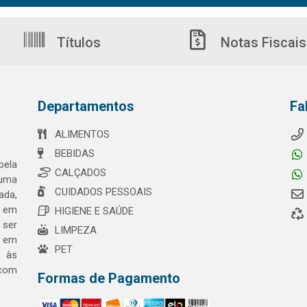
Títulos
Notas Fiscais
Departamentos
Fa
ALIMENTOS
BEBIDAS
pela
CALÇADOS
 uma
CUIDADOS PESSOAIS
ada,
o em
HIGIENE E SAÚDE
 ser
LIMPEZA
a em
PET
o às
 com
Formas de Pagamento