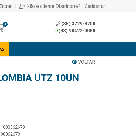
|
Entrar
Não é cliente Distrinorte? - Cadastrar
(38) 3229-8700
0
(38) 98422-0080
AS
VOLTAR
LOMBIA UTZ 10UN
711000362679
1000362679