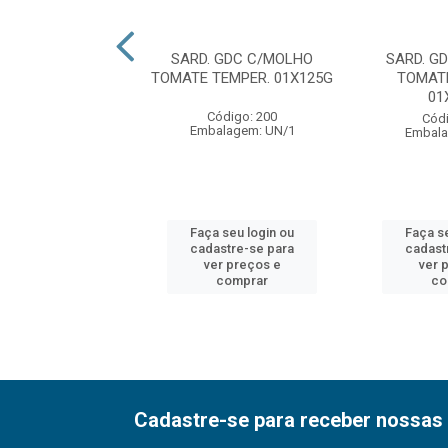
GDC CLARO EM
SARD. GDC C/MOLHO
SARD. G
 OLIVA 01X170G
TOMATE TEMPER. 01X125G
TOMAT
01
ódigo: 236
Código: 200
Códi
alagem: UN/1
Embalagem: UN/1
Embala
 seu login ou
Faça seu login ou
Faça s
astre-se para
cadastre-se para
cadast
er preços e
ver preços e
ver 
comprar
comprar
co
Cadastre-se para receber nossas 