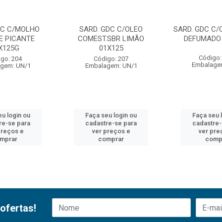
DC C/MOLHO
SARD. GDC C/OLEO
SARD. GDC C/
E PICANTE
COMEST.SBR LIMÃO
DEFUMADO
X125G
01X125
Código:
go: 204
Código: 207
Embalage
gem: UN/1
Embalagem: UN/1
eu login ou
Faça seu login ou
Faça seu 
re-se para
cadastre-se para
cadastre-
preços e
ver preços e
ver pre
mprar
comprar
comp
ofertas!