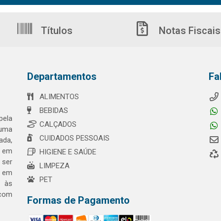
Títulos
Notas Fiscais
Departamentos
Fa
ALIMENTOS
BEBIDAS
pela
CALÇADOS
 uma
CUIDADOS PESSOAIS
ada,
o em
HIGIENE E SAÚDE
 ser
LIMPEZA
a em
PET
o às
 com
Formas de Pagamento