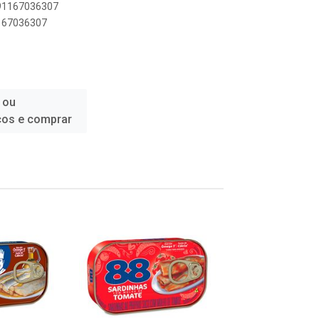
891167036307
1167036307
 ou
ços e comprar