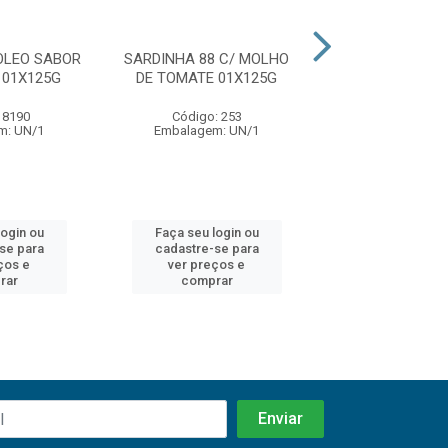
OLEO SABOR
SARDINHA 88 C/ MOLHO
SARDINHA 88 
 01X125G
DE TOMATE 01X125G
COMESTIVEL 
 8190
Código: 253
Código: 2
m: UN/1
Embalagem: UN/1
Embalagem: 
login ou
Faça seu login ou
Faça seu log
se para
cadastre-se para
cadastre-se
ços e
ver preços e
ver preços
rar
comprar
compra