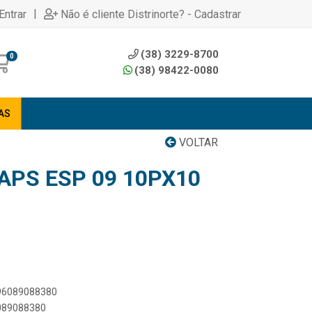
|
Entrar
Não é cliente Distrinorte? - Cadastrar
(38) 3229-8700
0
(38) 98422-0080
AS
VOLTAR
APS ESP 09 10PX10
896089088380
6089088380