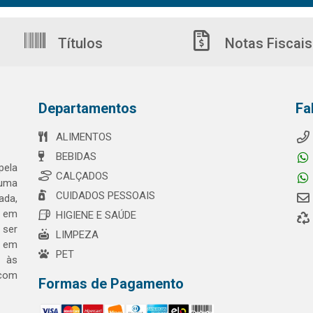
Títulos
Notas Fiscais
Departamentos
Fa
ALIMENTOS
BEBIDAS
pela
CALÇADOS
 uma
CUIDADOS PESSOAIS
ada,
o em
HIGIENE E SAÚDE
 ser
LIMPEZA
a em
PET
o às
 com
Formas de Pagamento