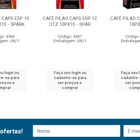
 CAPS ESP 10
CAFÉ PILAO CAPS ESP 12
CAFÉ PILAO C
X10 - SPARK
UTZ 10PX10 - SPAR
10PX
go: 4566
Código: 4567
Código:
gem: UN/1
Embalagem: UN/1
Embalage
u login ou
Faça seu login ou
Faça seu 
re-se para
cadastre-se para
cadastre-
preços e
ver preços e
ver pre
mprar
comprar
comp
ofertas!