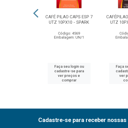
LÃO CAPS ESP 11
CAFÉ PILAO CAPS ESP 7
CAFÉPILAO
X 10X52G
UTZ 10PX10 - SPARK
UTZ 10P
ódigo: 4583
Código: 4569
Códi
alagem: UN/1
Embalagem: UN/1
Embala
 seu login ou
Faça seu login ou
Faça se
astre-se para
cadastre-se para
cadast
er preços e
ver preços e
ver 
comprar
comprar
co
Cadastre-se para receber nossas 