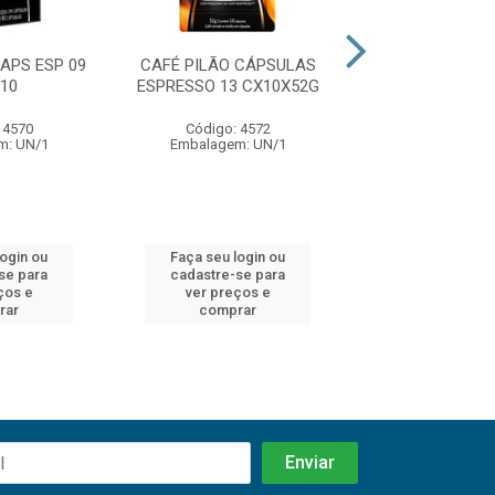
APS ESP 09
CAFÉ PILÃO CÁPSULAS
CAFÉ PILÃO CAP
10
ESPRESSO 13 CX10X52G
CX 10X5
 4570
Código: 4572
Código: 45
m: UN/1
Embalagem: UN/1
Embalagem: 
login ou
Faça seu login ou
Faça seu log
se para
cadastre-se para
cadastre-se 
ços e
ver preços e
ver preços
rar
comprar
comprar