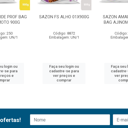
RDE PROF BAG
SAZON FS ALHO 01X900G
SAZON AMA
MOTO 900G
BAG AJINO
go: 250
Código: 8872
Código:
gem: UN/1
Embalagem: UN/1
Embalage
eu login ou
Faça seu login ou
Faça seu 
re-se para
cadastre-se para
cadastre-
preços e
ver preços e
ver pre
mprar
comprar
comp
ofertas!