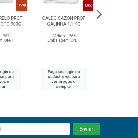
RELO PROF
CALDO SAZON PROF
CALDO SAZO
MOTO 900G
GALINHA 1,1 KG
CARNE 1,1
 1753
Código: 1765
Código: 17
m: UN/1
Embalagem: UN/1
Embalagem: 
login ou
Faça seu login ou
Faça seu log
se para
cadastre-se para
cadastre-se
ços e
ver preços e
ver preços
rar
comprar
compra