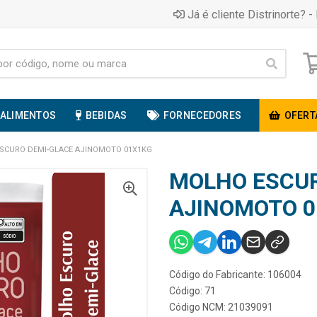
Já é cliente Distrinorte? - 
ALIMENTOS
BEBIDAS
FORNECEDORES
OFERT
SCURO DEMI-GLACE AJINOMOTO 01X1KG
MOLHO ESCUR
AJINOMOTO 0
Código do Fabricante: 106004
Código: 71
Código NCM: 21039091