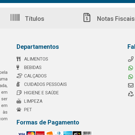
Títulos
Notas Fiscais
Departamentos
Fa
ALIMENTOS
BEBIDAS
pela
CALÇADOS
 uma
CUIDADOS PESSOAIS
ada,
o em
HIGIENE E SAÚDE
 ser
LIMPEZA
a em
PET
o às
 com
Formas de Pagamento