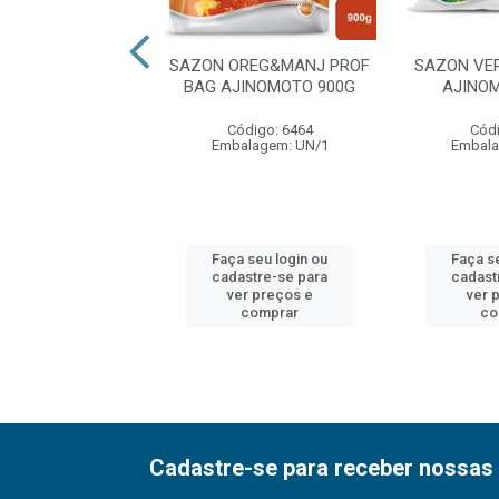
TO DE TOMATE
SAZON OREG&MANJ PROF
SAZON VE
MOTO 01X02KG
BAG AJINOMOTO 900G
AJINO
ódigo: 1860
Código: 6464
Códi
alagem: UN/1
Embalagem: UN/1
Embala
 seu login ou
Faça seu login ou
Faça s
astre-se para
cadastre-se para
cadast
er preços e
ver preços e
ver 
comprar
comprar
co
Cadastre-se para receber nossas 