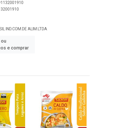
891132001910
1132001910
L IND.COM.DE ALIM.LTDA
 ou
ços e comprar