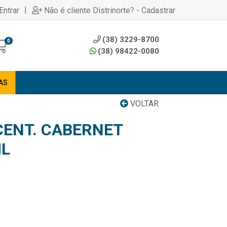
|
Entrar
Não é cliente Distrinorte? - Cadastrar
(38) 3229-8700
0
(38) 98422-0080
AS
VOLTAR
CENT. CABERNET
ML