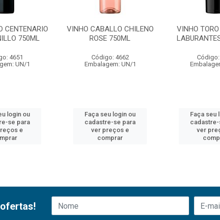
O CENTENARIO
VINHO CABALLO CHILENO
VINHO TORO 
ILLO 750ML
ROSE 750ML
LABURANTES
go: 4651
Código: 4662
Código:
gem: UN/1
Embalagem: UN/1
Embalage
u login ou
Faça seu login ou
Faça seu 
re-se para
cadastre-se para
cadastre-
preços e
ver preços e
ver pre
mprar
comprar
comp
ofertas!