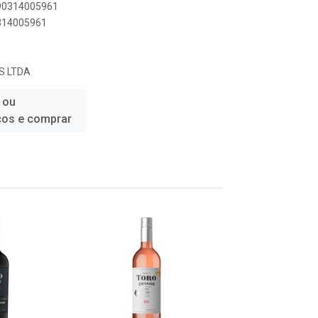
790314005961
0314005961
S LTDA
 ou
ços e comprar