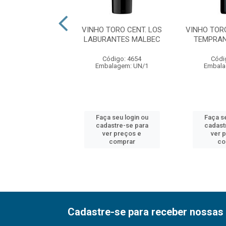
ORO CENTENARIO
VINHO TORO CENT. LOS
VINHO TOR
ONNAY 750ML
LABURANTES MALBEC
TEMPRAN
ódigo: 4653
Código: 4654
Códi
alagem: UN/1
Embalagem: UN/1
Embala
 seu login ou
Faça seu login ou
Faça se
astre-se para
cadastre-se para
cadast
er preços e
ver preços e
ver 
comprar
comprar
co
Cadastre-se para receber nossas 