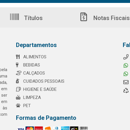
Títulos
Notas Fiscais
Departamentos
Fa
ALIMENTOS
BEBIDAS
pela
CALÇADOS
 uma
CUIDADOS PESSOAIS
ada,
o em
HIGIENE E SAÚDE
 ser
LIMPEZA
a em
PET
o às
 com
Formas de Pagamento