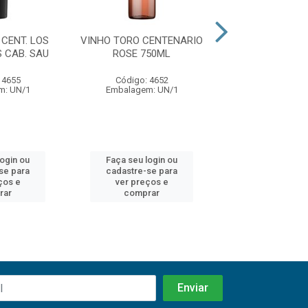
CENT. LOS
VINHO TORO CENTENARIO
VINHO TORO CE
 CAB. SAU
ROSE 750ML
LABURANTES
 4655
Código: 4652
Código: 46
m: UN/1
Embalagem: UN/1
Embalagem: 
login ou
Faça seu login ou
Faça seu log
se para
cadastre-se para
cadastre-se 
ços e
ver preços e
ver preços
rar
comprar
comprar